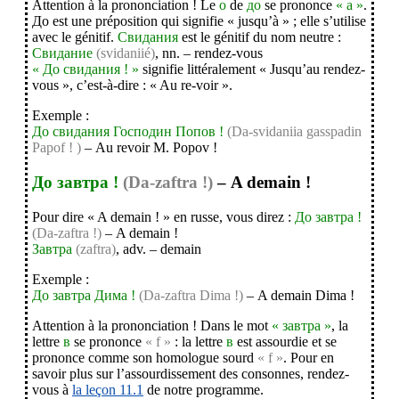
Attention à la prononciation ! Le
o
de
до
se prononce
« a »
.
До est une préposition qui signifie « jusqu’à » ; elle s’utilise
avec le génitif.
Свидания
est le génitif du nom neutre :
Свидание
(svidaniié)
, nn. – rendez-vous
« До свидания ! »
signifie littéralement « Jusqu’au rendez-
vous », c’est-à-dire : « Au re-voir ».
Exemple :
До свидания Господин Попов !
(Da-svidaniia gasspadin
Papof ! )
– Au revoir M. Popov !
До завтра !
(Da-zaftra !)
– A demain !
Pour dire « A demain ! » en russe, vous direz :
До завтра !
(Da-zaftra !)
– A demain !
Завтра
(zaftra)
, adv. – demain
Exemple :
До завтра Дима !
(Da-zaftra Dima !)
– A demain Dima !
Attention à la prononciation ! Dans le mot
« завтра »
, la
lettre
в
se prononce
« f »
: la lettre
в
est assourdie et se
prononce comme son homologue sourd
« f »
. Pour en
savoir plus sur l’assourdissement des consonnes, rendez-
vous à
la leçon 11.1
de notre programme.