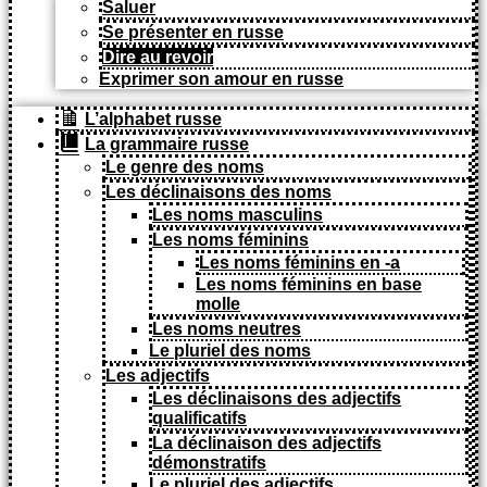
Saluer
Se présenter en russe
Dire au revoir
Exprimer son amour en russe
L’alphabet russe
La grammaire russe
Le genre des noms
Les déclinaisons des noms
Les noms masculins
Les noms féminins
Les noms féminins en -a
Les noms féminins en base
molle
Les noms neutres
Le pluriel des noms
Les adjectifs
Les déclinaisons des adjectifs
qualificatifs
La déclinaison des adjectifs
démonstratifs
Le pluriel des adjectifs