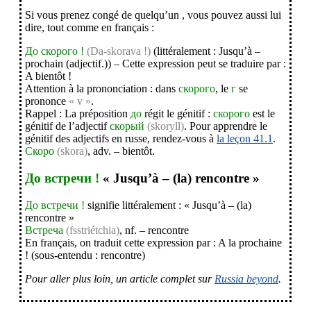
Si vous prenez congé de quelqu’un , vous pouvez aussi lui
dire, tout comme en français :
До скорого !
(Da-skorava !)
(littéralement : Jusqu’à –
prochain (adjectif.)) – Cette expression peut se traduire par :
A bientôt !
Attention à la prononciation : dans
скорого
, le
г
se
prononce
« v »
.
Rappel : La préposition
до
régit le génitif :
скорого
est le
génitif de l’adjectif
скорый
(skoryll)
. Pour apprendre le
génitif des adjectifs en russe, rendez-vous à
la leçon 41.1
.
Скоро
(skora)
, adv. – bientôt.
До встречи !
« Jusqu’à – (la) rencontre »
До встречи !
signifie littéralement : « Jusqu’à – (la)
rencontre »
Встреча
(fsstriétchia)
, nf. – rencontre
En français, on traduit cette expression par : A la prochaine
! (sous-entendu : rencontre)
Pour aller plus loin, un article complet sur
Russia beyond
.