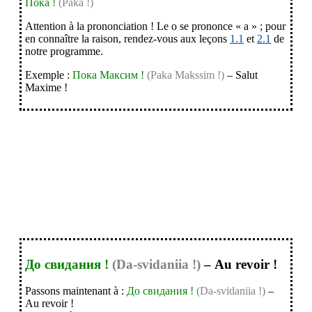
Пока !
(Paka !)
Attention à la prononciation ! Le o se prononce « a » ; pour
en connaître la raison, rendez-vous aux leçons
1.1
et
2.1
de
notre programme.
Exemple :
Пока Максим !
(Paka Makssim !)
– Salut
Maxime !
↓ Révision : comment
saluer quelqu'un en
russe ↓
До свидания !
(Da-svidaniia !)
– Au revoir !
Passons maintenant à :
До свидания !
(Da-svidaniia !)
–
Au revoir !