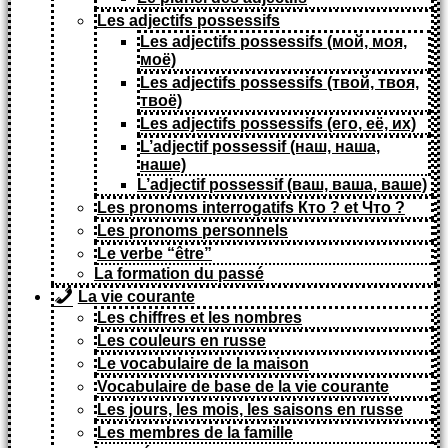
Les adjectifs possessifs
Les adjectifs possessifs (мой, моя,
моё)
Les adjectifs possessifs (твой, твоя,
твоё)
Les adjectifs possessifs (его, её, их)
L’adjectif possessif (наш, наша,
наше)
L’adjectif possessif (ваш, ваша, ваше)
Les pronoms interrogatifs Кто ? et Что ?
Les pronoms personnels
Le verbe “être”
La formation du passé
La vie courante
Les chiffres et les nombres
Les couleurs en russe
Le vocabulaire de la maison
Vocabulaire de base de la vie courante
Les jours, les mois, les saisons en russe
Les membres de la famille