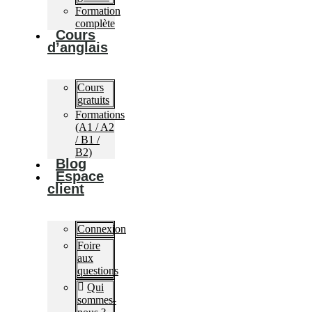
Formation
complète
Cours
d’anglais
Cours
gratuits
Formations
(A1 / A2
/ B1 /
B2)
Blog
Espace
client
Connexion
Foire
aux
questions​
Qui
sommes-