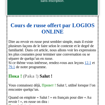
sans inscription.
Cours de russe offert par LOGIOS
ONLINE
Oui, je veux tester !
Dire au revoir en russe peut sembler simple, mais il existe
plusieurs façons de le faire selon le contexte et le degré de
Cliquez ici
familiarité. Dans cet article, nous allons voir les expressions
les plus courantes pour terminer une conversation ou se
séparer de quelqu’un en russe.
Si ce thème vous intéresse, rendez-vous aux leçons
12.1
et
79.1
de notre programme.
Пока !
(Paka !)
Salut !
Vous connaissez déjà,
Привет !
Salut !, utilisé lorsque l’on
rencontre quelqu’un.
Quand on emploie « Salut ! » en français pour dire « Au
revoir ! », en russe on dira :