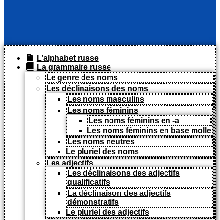
L’alphabet russe
La grammaire russe
Le genre des noms
Les déclinaisons des noms
Les noms masculins
Les noms féminins
Les noms féminins en -a
Les noms féminins en base molle
Les noms neutres
Le pluriel des noms
Les adjectifs
Les déclinaisons des adjectifs
qualificatifs
La déclinaison des adjectifs
démonstratifs
Le pluriel des adjectifs