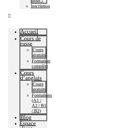
nous ?
Inscription
Accueil
Cours de
russe
Cours
gratuits
Formation
complète
Cours
d’anglais
Cours
gratuits
Formations
(A1 /
A2 / B1
/ B2)
Blog
Espace