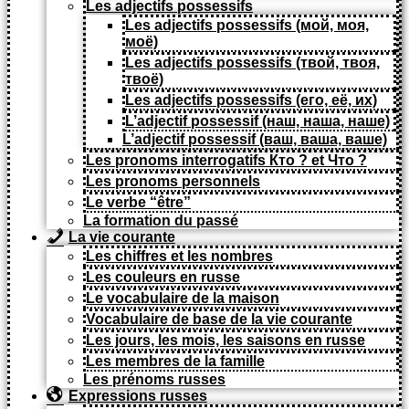
Les adjectifs possessifs
Les adjectifs possessifs (мой, моя,
моё)
Les adjectifs possessifs (твой, твоя,
твоё)
Les adjectifs possessifs (его, её, их)
L’adjectif possessif (наш, наша, наше)
L’adjectif possessif (ваш, ваша, ваше)
Les pronoms interrogatifs Кто ? et Что ?
Les pronoms personnels
Le verbe “être”
La formation du passé
La vie courante
Les chiffres et les nombres
Les couleurs en russe
Le vocabulaire de la maison
Vocabulaire de base de la vie courante
Les jours, les mois, les saisons en russe
Les membres de la famille
Les prénoms russes
Expressions russes