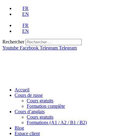
Aller
FR
au
EN
contenu
FR
EN
Rechercher
Youtube
Facebook
Telegram
Telegram
Accueil
Cours de russe
Cours gratuits
Formation complète
Cours d’anglais
Cours gratuits
Formations (A1 / A2 / B1 / B2)
Blog
Espace client