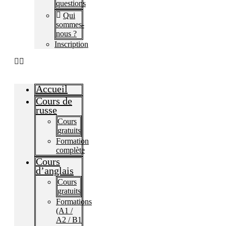
questions​
Qui
sommes-
nous ?
Inscription
Accueil
Cours de
russe
Cours
gratuits
Formation
complète
Cours
d’anglais
Cours
gratuits
Formations
(A1 /
A2 / B1