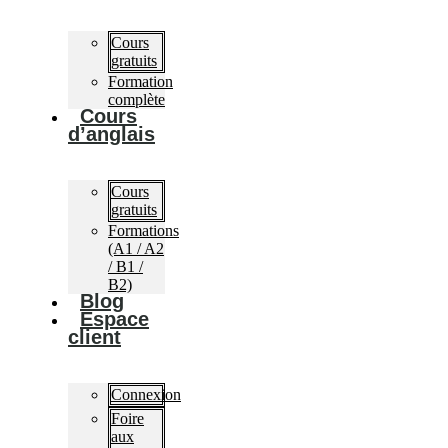
Cours
gratuits
Formation
complète
Cours
d’anglais
Cours
gratuits
Formations
(A1 / A2
/ B1 /
B2)
Blog
Espace
client
Connexion
Foire
aux