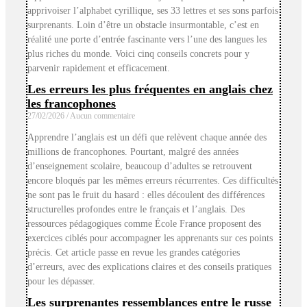
apprivoiser l’alphabet cyrillique, ses 33 lettres et ses sons parfois
surprenants. Loin d’être un obstacle insurmontable, c’est en
réalité une porte d’entrée fascinante vers l’une des langues les
plus riches du monde. Voici cinq conseils concrets pour y
parvenir rapidement et efficacement.
Les erreurs les plus fréquentes en anglais chez
les francophones
27/02/2026
Aucun commentaire
Apprendre l’anglais est un défi que relèvent chaque année des
millions de francophones. Pourtant, malgré des années
d’enseignement scolaire, beaucoup d’adultes se retrouvent
encore bloqués par les mêmes erreurs récurrentes. Ces difficultés
ne sont pas le fruit du hasard : elles découlent des différences
structurelles profondes entre le français et l’anglais. Des
ressources pédagogiques comme École France proposent des
exercices ciblés pour accompagner les apprenants sur ces points
précis. Cet article passe en revue les grandes catégories
d’erreurs, avec des explications claires et des conseils pratiques
pour les dépasser.
Les surprenantes ressemblances entre le russe