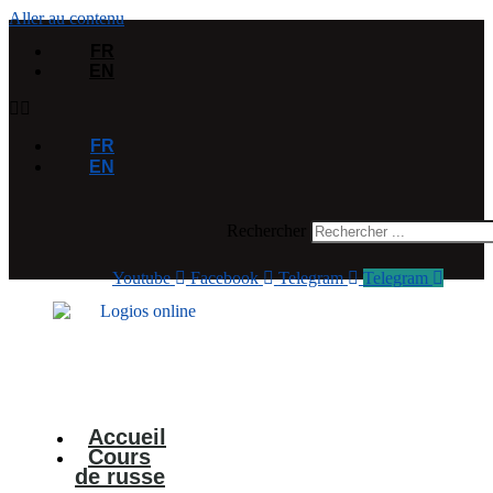
Aller au contenu
FR
EN
FR
EN
Rechercher
Youtube
Facebook
Telegram
Telegram
Accueil
Cours
de russe