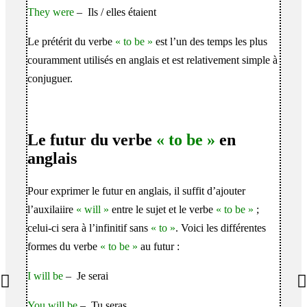
They were
– Ils / elles étaient
Le prétérit du verbe
« to be »
est l’un des temps les plus
couramment utilisés en anglais et est relativement simple à
conjuguer.
Le futur du verbe
« to be »
en
anglais
Pour exprimer le futur en anglais, il suffit d’ajouter
l’auxilaiire
« will »
entre le sujet et le verbe
« to be »
;
celui-ci sera à l’infinitif sans
« to »
. Voici les différentes
formes du verbe
« to be »
au futur :
I will be
– Je serai
You will be
– Tu seras