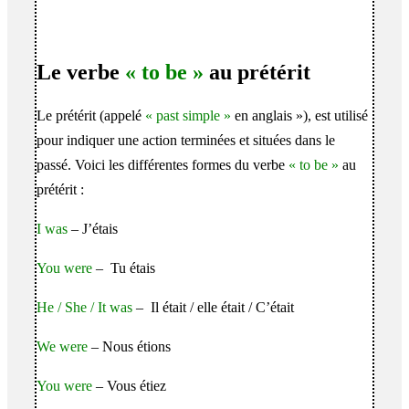
Le verbe
« to be »
au prétérit
Le prétérit (appelé
« past simple »
en anglais »), est utilisé
pour indiquer une action terminées et situées dans le
passé. Voici les différentes formes du verbe
« to be »
au
prétérit :
I was
– J’étais
You were
– Tu étais
He / She / It was
– Il était / elle était / C’était
We were
– Nous étions
You were
– Vous étiez