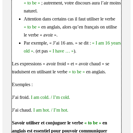
« to be »
; autrement, votre discours aura l’air moins
naturel.
Attention dans certains cas il faut utiliser le verbe
« to be »
en anglais, alors qu’en français on utilise
le verbe « avoir ».
Par exemple, « J’ai 16 ans. » se dit :
« I am 16 years
old »
. (et pas
« I have … »
).
Les expressions « avoir froid » et « avoir chaud » se
traduisent en utilisant le verbe
« to be »
en anglais.
Exemples :
J’ai froid.
I am cold. / I’m cold.
J’ai chaud.
I am hot. / I’m hot.
Savoir utiliser et conjuguer le verbe
« to be »
en
anglais est essentiel pour pouvoir communiquer