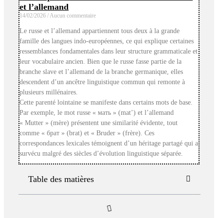
et l’allemand
14/02/2026
Aucun commentaire
Le russe et l’allemand appartiennent tous deux à la grande
famille des langues indo-européennes, ce qui explique certaines
ressemblances fondamentales dans leur structure grammaticale et
leur vocabulaire ancien. Bien que le russe fasse partie de la
branche slave et l’allemand de la branche germanique, elles
descendent d’un ancêtre linguistique commun qui remonte à
plusieurs millénaires.
Cette parenté lointaine se manifeste dans certains mots de base.
Par exemple, le mot russe « мать » (mat’) et l’allemand
« Mutter » (mère) présentent une similarité évidente, tout
comme « брат » (brat) et « Bruder » (frère). Ces
correspondances lexicales témoignent d’un héritage partagé qui a
survécu malgré des siècles d’évolution linguistique séparée.
Table des matières