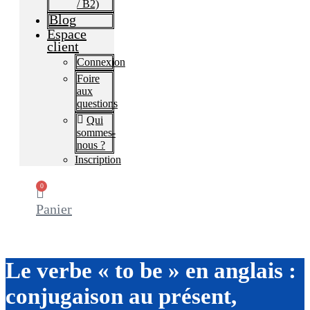
/ B2)
Blog
Espace
client
Connexion
Foire
aux
questions​
Qui
sommes-
nous ?
Inscription
0
Panier
Le verbe « to be » en anglais :
conjugaison au présent,