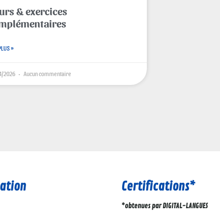
urs & exercices
mplémentaires
PLUS »
4/2026
Aucun commentaire
ation
Certifications*
*obtenues par DIGITAL-LANGUES