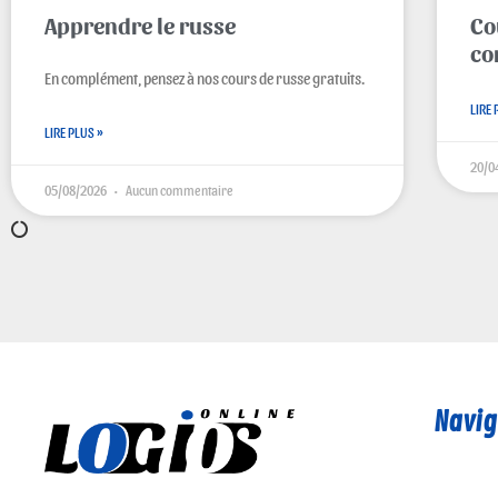
Apprendre le russe
Co
co
En complément, pensez à nos cours de russe gratuits.
LIRE 
LIRE PLUS »
20/0
05/08/2026
Aucun commentaire
Navig