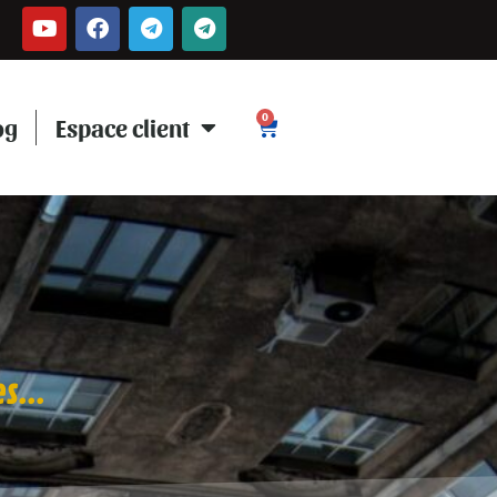
0
og
Espace client
s...