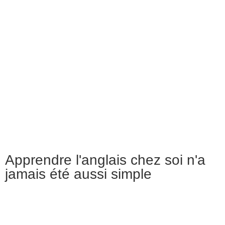
Apprendre l'anglais chez soi n'a
jamais été aussi simple
Une méthode progressive, utilisant la répétition espacée
pour faciliter l’assimilation du vocabulaire et de la
grammaire.
Logios.online s’adresse à un public adulte