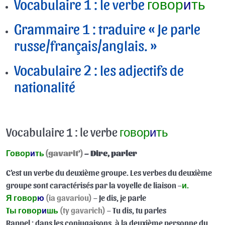
Vocabulaire 1 : le verbe
говор
и
ть
FR-RU 32.1 : Rappel (les cas nominatif, accusatif et
15:26
locatif ) / Le génitif des noms singuliers en base dure
Grammaire 1 : traduire « Je parle
russe/français/anglais. »
FR-RU 33.1 : Adjectifs de nationalité / Traduire « Je
12:34
parle russe, français, anglais »
Vocabulaire 2 : les adjectifs de
FR-RU 33.2 : Adjectifs de nationalité / Parler une langue
14:30
nationalité
(partie 2) / La place de l’adverbe dans une phrase russe /
Répondre par des réponses courtes
FR-RU 34.1 : L’accusatif des noms masculins animés
08:47
Vocabulaire 1 : le verbe
говор
и
ть
FR-RU 35.1 : Exercices de révision (partie 1)
07:10
Говор
и
ть
(gavarit’)
– Dire, parler
FR-RU 35.2 : Exercices de révision (partie 2)
12:14
C’est un verbe du deuxième groupe. Les verbes du deuxième
Quiz 29
groupe sont caractérisés par la voyelle de liaison –
и.
Я говор
ю
(ia gavariou)
– Je dis, je parle
Quiz 30
Tы говор
и
шь
(ty gavarich)
– Tu dis, tu parles
Quiz audio 13
Rappel : dans les conjugaisons, à la deuxième personne du