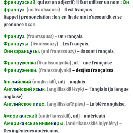
франц
у
зский
, qui est un adjectif ; il faut utiliser un nom :
Он
франц
у
з.
(on frantssouss)
– Il est français.
Les aspects imperfectif et perfectif
0/13
Rappel / prononciation : le
з
en fin de mot s’assourdit et se
prononce «
ss ».
Compréhension orale (pack 2)
0/20
Франц
у
з.
(frantssouss)
– Un Français.
Révision générale
0/8
Франц
у
зы.
(frantssouzy)
– Les Français.
Они франц
у
зы.
(ani frantssouzy)
– Ils sont Français.
Grammaire russe avancée
0/8
Франц
у
женка
(frantssoujynka)
, nf. – une Française
Pack de survie (offert)
0/2
Франц
у
женки.
(frantssoujynki)
– des/les Françaises
Aнгл
и
йский
(anglisskill)
, adj – anglais
Англ
и
йский яз
ы
к.
(anglillsskill iézyk)
– l’anglais (la langue
anglaise)
Англ
и
йское п
и
во.
(anglillsskaïé piva)
– La bière anglaise.
Aмерик
а
нский
(amirikansskill)
, adj – américain
Америк
а
нские инжен
е
ры.
(amirikansskiié injyniéry)
–
Des ingénieurs américains.