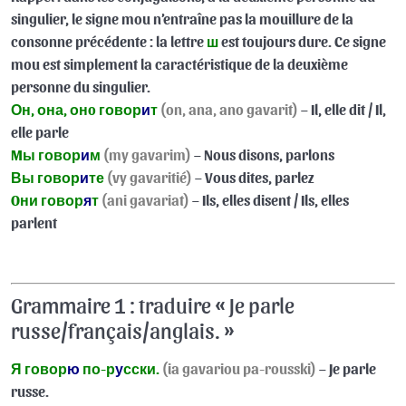
singulier, le signe mou n’entraîne pas la mouillure de la
FR-RU 36.1 : L’accusatif et le génitif des pronoms
11:24
consonne précédente : la lettre
ш
est toujours dure. Ce signe
personnels
mou est simplement la caractéristique de la deuxième
personne du singulier.
FR-RU 37.1 : Demander son prénom à quelqu’un / Les
10:04
Он, она, онo говор
и
т
(on, ana, ano gavarit)
– Il, elle dit / Il,
noms neutres en -мя
elle parle
FR-RU 38.1 : Le génitif des noms en base molle / Le
12:26
Mы говор
и
м
(my gavarim)
– Nous disons, parlons
pronom « кто » à l’accusatif et au génitif / Le pronom
Вы говор
и
те
(vy gavaritié)
– Vous dites, parlez
« что » au génitif
Oни говор
я
т
(ani gavariat)
– Ils, elles disent / Ils, elles
parlent
FR-RU 39.1 : Le génitif avec le verbe « болеть » /
12:12
Vocabulaire : nommer les parties du corps
Quiz 31
Grammaire 1 : traduire « Je parle
FR-RU 40.1 : Exercices de révision (partie 1)
09:54
russe/français/anglais. »
FR-RU 40.2 : Exercices de révision (partie 2)
08:05
Я говор
ю
по-р
у
сски.
(ia gavariou pa-rousski)
– Je parle
russe.
Quiz 32