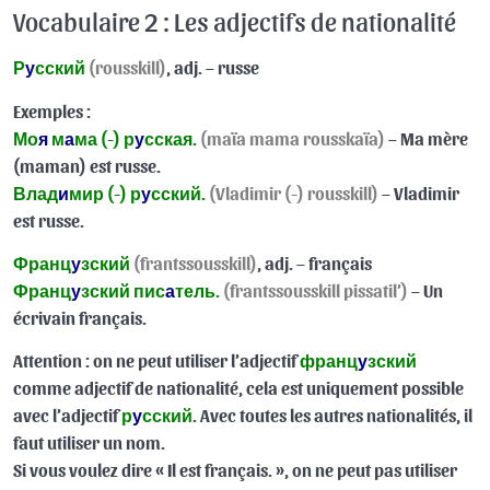
musique. »
Vocabulaire 2 : Les adjectifs de nationalité
FR-RU 45.1 : Exercices de révision (partie 1)
09:11
Р
у
сский
(rousskill)
, adj. – russe
FR-RU 45.2 : Exercices de révision (partie 2)
09:15
Exemples :
Мо
я
м
а
ма (-) р
у
сская.
(maïa mama rousskaïa)
– Ma mère
Quiz 36
(maman) est russe.
Влад
и
мир (-) р
у
сский.
(Vladimir (-) rousskill)
– Vladimir
Compréhension orale & retranscription (pack 1)
0/5
est russe.
Construire des phrases complexes
0/20
Франц
у
зский
(frantssousskill)
, adj. – français
Франц
у
зский пис
а
тель.
(frantssousskill pissatil’)
– Un
Le 5ème cas : le datif
0/29
écrivain français.
Le 6ème cas : l’instrumental
Attention : on ne peut utiliser l’adjectif
франц
у
зский
0/14
comme adjectif de nationalité, cela est uniquement possible
Pack lexical : le temps, les expressions utiles du
avec l’adjectif
р
у
сский
. Avec toutes les autres nationalités, il
0/19
quotidien, vocabulaire divers…
faut utiliser un nom.
Si vous voulez dire « Il est français. », on ne peut pas utiliser
Résumés
0/10