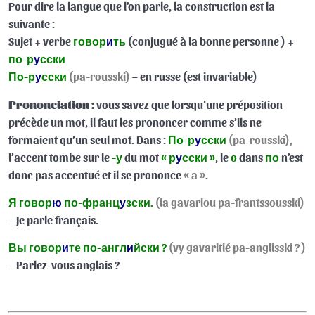
Pour dire la langue que l’on parle, la construction est la
Quiz 33
suivante :
Sujet + verbe
говор
и
ть
(conjugué à la bonne personne ) +
FR-RU 41.1 : Le génitif des adjectifs singuliers en base
08:22
по-р
у
сски
dure
По-р
у
сски
(pa-rousski)
– en russe (est invariable)
FR-RU 41.2 : Le génitif singulier des adjectifs/pronoms
12:09
Prononciation :
vous savez que lorsqu’une préposition
possessifs et démonstratifs
précède un mot, il faut les prononcer comme s’ils ne
formaient qu’un seul mot. Dans :
По-р
у
сски
(pa-rousski),
FR-RU 42.1 : Les adverbes de fréquence : jamais,
10:40
l’accent tombe sur le
-у
du mot
« р
у
сски »
, le
o
dans
по
n’est
rarement, parfois, souvent, toujours
donc pas accentué et il se prononce
« a »
.
Quiz 34
Я говор
ю
по-франц
у
зски.
(ia gavariou pa-frantssousski)
Quiz 35
– Je parle français.
FR-RU 43.1 : Verbes régissant l’accusatif (suite)
13:00
Вы говор
и
те по-англ
и
йски ?
(vy gavaritié pa-anglisski ? )
– Parlez-vous anglais ?
FR-RU 44.1 : Traduire « Jouer à un sport. «
11:55
FR-RU 44.2 : Traduire « Jouer d’un instrument de
05:13