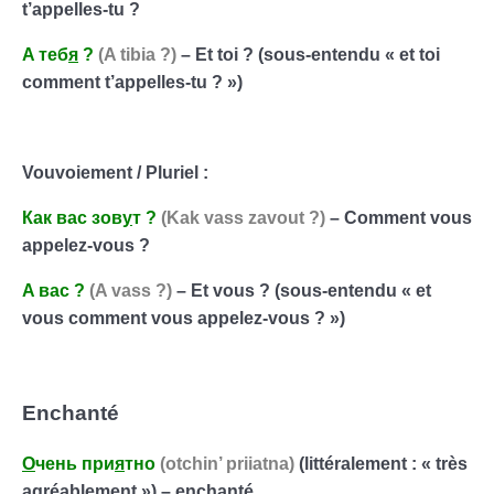
t’appelles-tu ?
A
теб
я
?
(A tibia ?)
– Et toi ? (sous-entendu « et toi
comment t’appelles-tu ? »)
Vouvoiement / Pluriel :
Как
вас
зов
у
т
?
(Kak vass zavout ?)
– Comment vous
appelez-vous ?
A
вас
?
(A vass ?)
– Et vous ? (sous-entendu « et
vous comment vous appelez-vous ? »)
Enchanté
О
чень
при
я
тно
(otchin’ priiatna)
(littéralement : « très
agréablement ») – enchanté