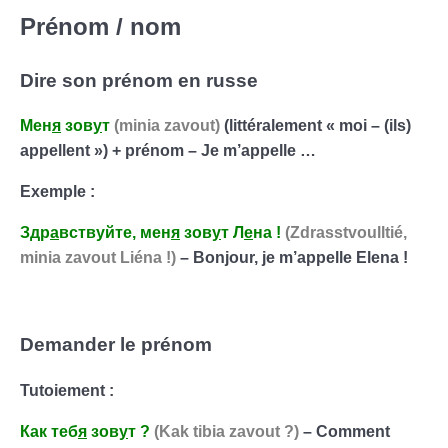
Prénom / nom
Dire son prénom en russe
Мен
я
зов
у
т
(minia zavout)
(littéralement « moi – (ils)
appellent ») + prénom – Je m’appelle …
Exemple :
Здр
а
вствуйте, мен
я
зов
у
т Л
е
на
!
(Zdrasstvoulltié,
minia zavout Liéna !)
– Bonjour, je m’appelle Elena !
Demander le prénom
Tutoiement :
Как
теб
я
зов
у
т
?
(Kak tibia zavout ?)
– Comment