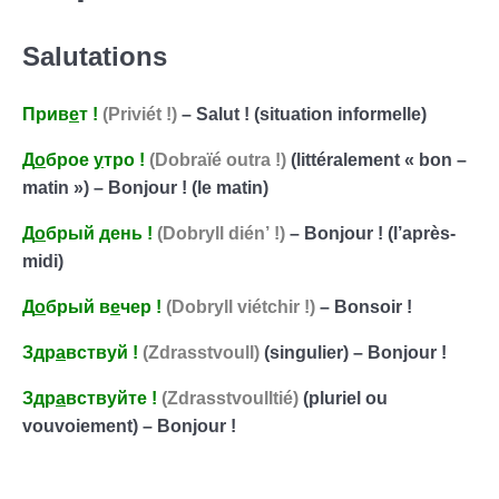
Magasins & courses en Russie
08:41
Salutations
Прив
е
т
!
(Priviét !)
– Salut ! (situation informelle)
Д
о
брое
у
тро
!
(Dobraïé outra !)
(littéralement « bon –
matin ») – Bonjour ! (le matin)
Д
о
брый
день
!
(Dobryll dién’ !)
– Bonjour ! (l’après-
midi)
Д
о
брый
в
е
чер
!
(Dobryll viétchir !)
– Bonsoir !
Здр
а
вствуй
!
(Zdrasstvoull)
(singulier) – Bonjour !
Здр
а
вствуйте
!
(Zdrasstvoulltié)
(pluriel ou
vouvoiement) – Bonjour !