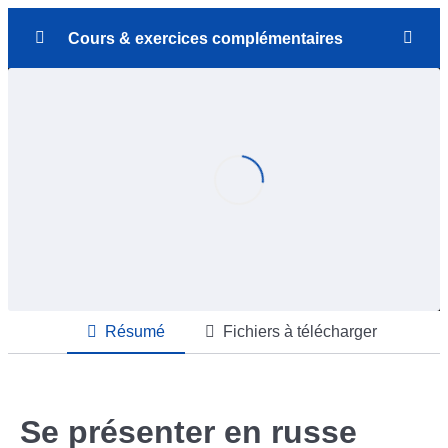
Cours & exercices complémentaires
Exercices complémentaires
0/8
Informatique & bureautique
0/6
Voyager en russie
0/6
Se présenter en russe (partie 1/2)
06:24
Se présenter en russe (partie 2/2)
06:58
Demander son chemin
11:45
Résumé
Fichiers à télécharger
Se débrouiller à l’aéroport
06:29
Dans le métro
06:31
Se présenter en russe