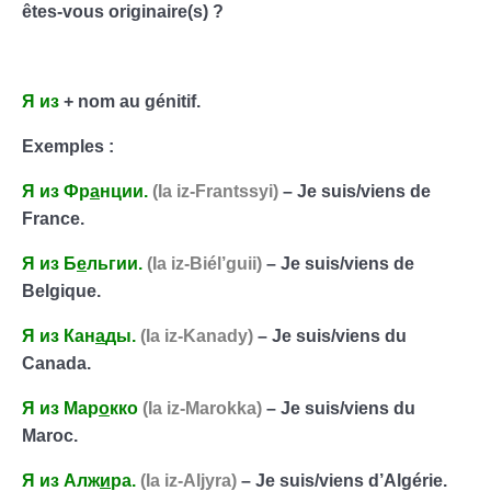
êtes-vous originaire(s) ?
Я
из
+ nom au génitif.
Exemples :
Я
из
Фр
а
нции
.
(Ia iz-Frantssyi)
– Je suis/viens de
France.
Я
из
Б
е
льгии
.
(Ia iz-Biél’guii)
– Je suis/viens de
Belgique.
Я
из
Кан
а
ды
.
(Ia iz-Kanady)
– Je suis/viens du
Canada.
Я
из
Мар
о
кко
(Ia iz-Marokka)
– Je suis/viens du
Maroc.
Я
из
Алж
и
ра
.
(Ia iz-Aljyra)
– Je suis/viens d’Algérie.