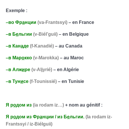
Exemple :
–
во
Фр
а
нции
(va-Frantssyi)
– en France
–
в
Б
е
льгии
(v-Biél’guii)
– en Belgique
–
в
Кан
а
де
(f-Kanadié)
– au Canada
–
в
Мар
о
кко
(v-Marokka)
– au Maroc
–
в
Алж
и
р
e
(v-Aljyrié)
– en Algérie
–
в
Тун
и
с
e
(f-Tounissié)
– en Tunisie
Я р
о
дом из
(ia rodam iz…)
+ nom au génitif :
Я р
о
дом из Фр
а
нции / из Б
е
льгии.
(Ia rodam iz-
Frantssyi / iz-Biélguii)