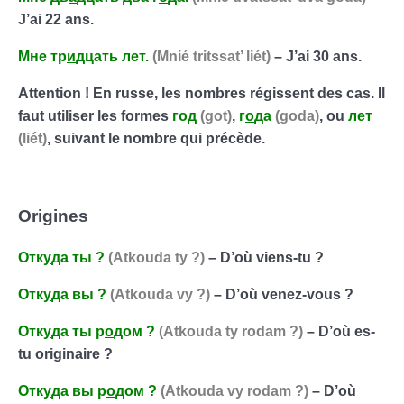
J’ai 22 ans.
Мне тр
и
дцать лет.
(Mnié tritssat’ liét)
– J’ai 30 ans.
Attention ! En russe, les nombres régissent des cas. Il
faut utiliser les formes
год
(got)
,
г
о
да
(goda)
, ou
лет
(liét)
, suivant le nombre qui précède.
Origines
Отк
у
да
ты
?
(Atkouda ty ?)
– D’où viens-tu ?
Отк
у
да
вы
?
(Atkouda vy ?)
– D’où venez-vous ?
Отк
у
да
ты
р
о
дом
?
(Atkouda ty rodam ?)
– D’où es-
tu originaire ?
Отк
у
да
вы
р
о
дом
?
(Atkouda vy rodam ?)
– D’où