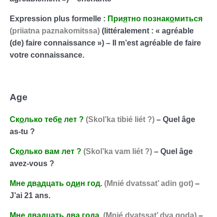
Expression plus formelle :
При
я
тно
познак
о
миться
(priiatna paznakomitssa)
(littéralement : « agréable
(de) faire connaissance ») – Il m’est agréable de faire
votre connaissance.
Age
Ск
о
лько
теб
е
лет
?
(Skol’ka tibié liét ?)
– Quel âge
as-tu ?
Ск
о
лько
вам
лет
?
(Skol’ka vam liét ?)
– Quel âge
avez-vous ?
Мне дв
а
дцать од
и
н год.
(Mnié dvatssat’ adin got)
–
J’ai 21 ans.
Мне дв
а
дцать два г
о
да.
(Mnié dvatssat’ dva goda)
–