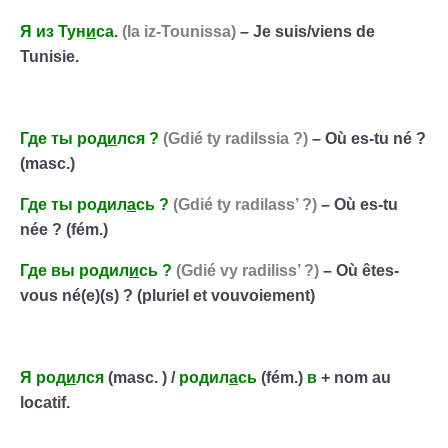
Я
из
Тун
и
са
.
(Ia iz-Tounissa)
– Je suis/viens de
Tunisie.
Где
ты
род
и
лся
?
(Gdié ty radilssia ?)
– Où es-tu né ?
(masc.)
Где
ты
родил
а
сь
?
(Gdié ty radilass’ ?)
– Où es-tu
née ? (fém.)
Где
вы
родил
и
сь
?
(Gdié vy radiliss’ ?)
– Où êtes-
vous né(e)(s) ? (pluriel et vouvoiement)
Я
род
и
лся
(masc. ) /
родил
а
сь
(fém.)
в
+ nom au
locatif.